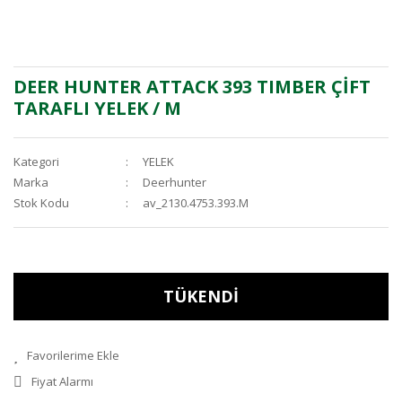
DEER HUNTER ATTACK 393 TIMBER ÇİFT
TARAFLI YELEK / M
Kategori
YELEK
Marka
Deerhunter
Stok Kodu
av_2130.4753.393.M
TÜKENDİ
Fiyat Alarmı