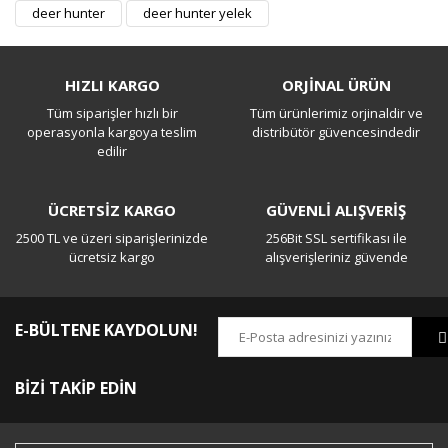
Bu ürüne ilk yorumu siz yapın!
deer hunter
deer hunter yelek
Yorum Yaz
HIZLI KARGO
ORJİNAL ÜRÜN
Tüm siparişler hızlı bir
Tüm ürünlerimiz orjinaldir ve
operasyonla kargoya teslim
distribütör güvencesindedir
edilir
ÜCRETSİZ KARGO
GÜVENLİ ALIŞVERİŞ
2500 TL ve üzeri siparişlerinizde
256Bit SSL sertifikası ile
ücretsiz kargo
alışverişleriniz güvende
E-BÜLTENE KAYDOLUN!
BİZİ TAKİP EDİN