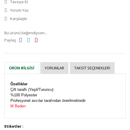
Tavsiye Et
Yorum Yaz
Karşılaştır
Bu ürünü beğendiysen...
Paylaş
YORUMLAR
TAKSIT SEÇENEKLERI
ÜRÜN BILGISI
Özellikler
Çift taraflı (Yeşil/Turuncu)
%100 Polyester
Profesyonel avcılar tarafından önerilmektedir
M Beden
Etiketler :