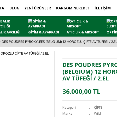
FA
BLOG
YENİ ÜRÜNLER
KARGOM NEREDE?
İLETİŞİM
LIK AVCILIĞI
GİYİM & AYAKKABI
ATICILIK & AIRSOFT
OPTİK
DES POUDRES PYROXYLEES (BELGIUM) 12 HOROZLU ÇİFTE AV TÜFEĞİ / 2.E
DES POUDRES PYR
(BELGIUM) 12 HOR
AV TÜFEĞİ / 2.EL
36.000,00 TL
Kategori
ÇİFTE
Marka
Wild