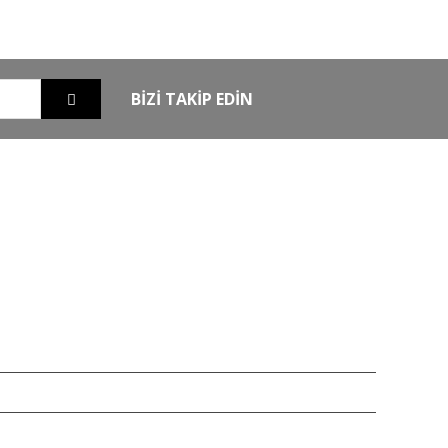
güvende
BİZİ TAKİP EDİN
EXTRA
MKE Yetkili Bayii
şim
Armsan Phenoma
m
Derya MK 12
Bora
Typhoon
Chapuis
iz 256bit SSL sertifikası ile korunmaktadır.