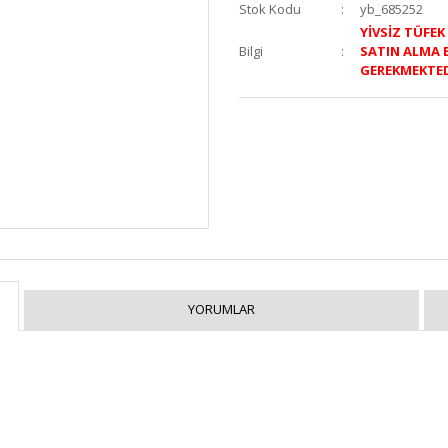
Stok Kodu
yb_685252
YİVSİZ TÜFE
Bilgi
SATIN ALMA 
GEREKMEKTE
YORUMLAR