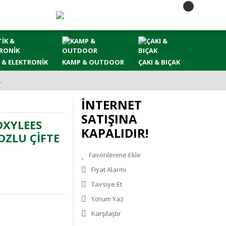
 & ELEKTRONİK
KAMP & OUTDOOR
ÇAKI & BIÇAK
L
İNTERNET
SATIŞINA
OXYLEES
KAPALIDIR!
OZLU ÇİFTE
Fiyat Alarmı
Tavsiye Et
Yorum Yaz
Karşılaştır