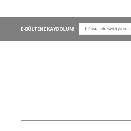
kargoya teslim edilir
di
E-BÜLTENE KAYDOLUN!
İLETİŞİM NUMARALARI
KURUMSAL
Tel.
0 (212)
659 22 70
Hakkımızda
Tel. 2
0 (212)
659 22 48
İletişim
Gsm
0 (530)
263 68 20
(Whatsapp)
Havale Bildirim Form
info@yabanavmalzemeleri.com
ETBİS
Copyright 2007-2026© yabanavmalzemeleri.com - Tüm hakları saklı