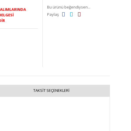
Bu ürünü beğendiysen...
K ALIMLARINDA
Paylaş
BELGESİ
DİR
TAKSIT SEÇENEKLERI