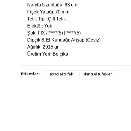
Namlu Uzunluğu: 63 cm
Fişek Yatağı: 70 mm
Tetik Tipi: Çift Tetik
Ejektör: Yok
Şok: FIX / *****(5) | *****(5)
Dipçik & El Kundağı: Ahşap (Ceviz)
Ağırlık: 2915 gr
Üretim Yeri: Belçika
Etiketler :
ikinci el tüfek
ikinci el tüfekler
HIZLI KARGO
Tüm siparişler hızlı bir operasyonla
Tü