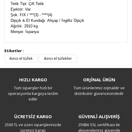
Tetik Tipi: Çift Tetik
Ejektör: Var
Şok: FIX / ***(3) - ****(4)
Dipçik & El Kundağı: Ahşap / İngilliz Dipçik
Ağırlık: 2910 kg
Menşei: İspanya
Etiketler :
Bu ürüne ilk yorumu siz yapın!
ikinci el tüfek
ikinci el tüfekler
Yorum Yaz
HIZLI KARGO
ORJİNAL ÜRÜN
Tüm siparişler hızlı bir
Tüm ürünlerimiz orjinaldir ve
operasyonla kargoya teslim
distribütör güvencesindedir
edilir
ÜCRETSİZ KARGO
GÜVENLİ ALIŞVERİŞ
2500 TL ve üzeri siparişlerinizde
256Bit SSL sertifikası ile
ücretsiz kargo
alışverişleriniz güvende