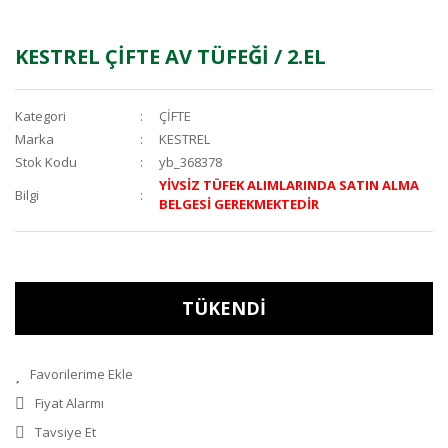
KESTREL ÇİFTE AV TÜFEĞİ / 2.EL
Kategori
ÇİFTE
Marka
KESTREL
Stok Kodu
yb_368378
YİVSİZ TÜFEK ALIMLARINDA SATIN ALMA
Bilgi
BELGESİ GEREKMEKTEDİR
TÜKENDİ
Fiyat Alarmı
Tavsiye Et